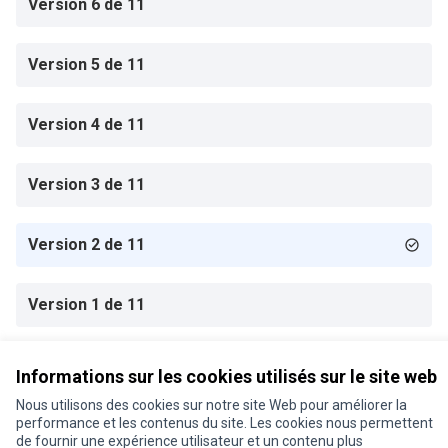
Version 6 de 11
Version 5 de 11
Version 4 de 11
Version 3 de 11
Version 2 de 11
Version 1 de 11
Informations sur les cookies utilisés sur le site web
Conditions d'utilisation
Paramètres des cookies
Nous utilisons des cookies sur notre site Web pour améliorer la
Je participe ! sur X
Je participe ! sur Facebook
Je participe ! sur Instagram
performance et les contenus du site. Les cookies nous permettent
de fournir une expérience utilisateur et un contenu plus
(Lien externe)
(Lien externe)
(Lien externe)