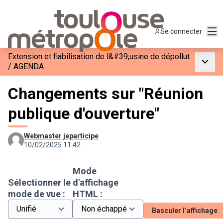
Men
Se connecter
Extension et fiabilisation de l&#39;usine de dépollution des eaux usées de Ginestous-Garonne
Menu p
/
AGENDA
Changements sur "Réunion
publique d'ouverture"
Webmaster jeparticipe
10/02/2025 11:42
Mode
Sélectionner le
d'affichage
mode de vue :
HTML :
Basculer l’affichage