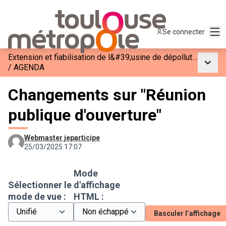
Men
Se connecter
Extension et fiabilisation de l&#39;usine de dépollution des eaux usées de Ginestous-Garonne
Menu p
/
AGENDA
Changements sur "Réunion
publique d'ouverture"
Webmaster jeparticipe
25/03/2025 17:07
Mode
Sélectionner le
d'affichage
mode de vue :
HTML :
Basculer l’affichage