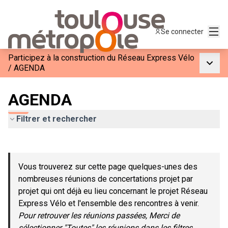
Menu
Se connecter
Participez à la construction du Réseau Express Vélo
Menu p
/
AGENDA
AGENDA
Filtrer et rechercher
Passer la carte
Leaflet
|
©
OpenStreetMap
contributors
L'élément suivant est une carte qui présente les éléments de c
+
Vous trouverez sur cette page quelques-unes des
−
nombreuses réunions de concertations projet par
projet qui ont déjà eu lieu concernant le projet Réseau
Express Vélo et l'ensemble des rencontres à venir.
Pour retrouver les réunions passées, Merci de
sélectionner "Toutes" les réunions dans les filtres