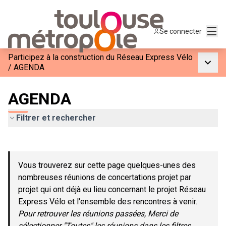
Menu
Se connecter
Participez à la construction du Réseau Express Vélo
Menu p
/
AGENDA
AGENDA
Filtrer et rechercher
Passer la carte
Leaflet
|
©
OpenStreetMap
contributors
L'élément suivant est une carte qui présente les éléments de c
+
Vous trouverez sur cette page quelques-unes des
−
nombreuses réunions de concertations projet par
projet qui ont déjà eu lieu concernant le projet Réseau
Express Vélo et l'ensemble des rencontres à venir.
Pour retrouver les réunions passées, Merci de
sélectionner "Toutes" les réunions dans les filtres