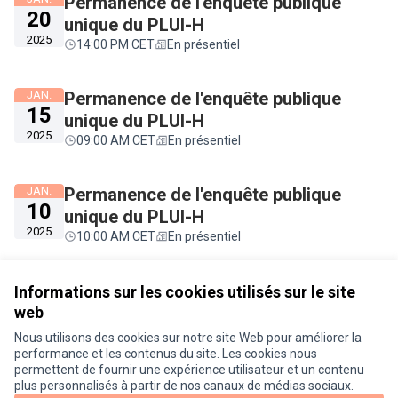
Permanence de l'enquête publique
20
unique du PLUI-H
2025
14:00 PM CET
En présentiel
JAN.
Permanence de l'enquête publique
15
unique du PLUI-H
2025
09:00 AM CET
En présentiel
JAN.
Permanence de l'enquête publique
10
unique du PLUI-H
2025
10:00 AM CET
En présentiel
Voir toutes les rencontres annulées
Informations sur les cookies utilisés sur le site
web
Nous utilisons des cookies sur notre site Web pour améliorer la
Conditions d'utilisation
performance et les contenus du site. Les cookies nous
Paramètres des cookies
permettent de fournir une expérience utilisateur et un contenu
Je participe ! sur X
Je participe ! sur Facebook
Je participe ! sur Instagram
plus personnalisés à partir de nos canaux de médias sociaux.