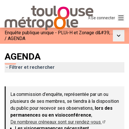
Menu
Se connecter
Enquête publique unique - PLUi-H et Zonage d&#39;Assainissement de Toulouse Métropole
Menu p
/
AGENDA
AGENDA
Filtrer et rechercher
Passer la carte
Leaflet
|
©
OpenStreetMap
contributors
L'élément suivant est une carte qui présente les éléments de c
+
La commission d’enquête, représentée par un ou
−
plusieurs de ses membres, se tiendra à la disposition
du public pour recevoir ses observations,
lors des
permanences ou en visioconférence
,
De nombreux créneaux sont sur rendez-vous.
(Lien externe
Les visiopermanences nécessitent