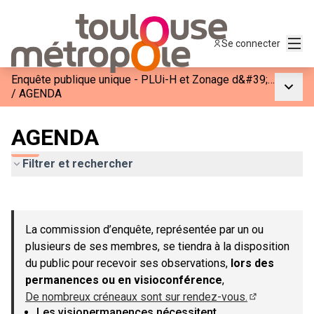
Menu
Se connecter
Enquête publique unique - PLUi-H et Zonage d&#39;Assainissement de Toulouse Métropole
Menu p
/
AGENDA
AGENDA
Filtrer et rechercher
Passer la carte
Leaflet
|
©
OpenStreetMap
contributors
L'élément suivant est une carte qui présente les éléments de c
+
La commission d’enquête, représentée par un ou
−
plusieurs de ses membres, se tiendra à la disposition
du public pour recevoir ses observations,
lors des
permanences ou en visioconférence
,
De nombreux créneaux sont sur rendez-vous.
(Lien externe
Les visiopermanences nécessitent