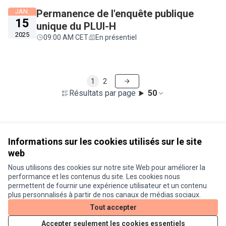
JAN.
Permanence de l'enquête publique
15
unique du PLUI-H
2025
09:00 AM CET
En présentiel
1
2
Résultats par page :
50
Voir toutes les rencontres annulées
Informations sur les cookies utilisés sur le site
web
Nous utilisons des cookies sur notre site Web pour améliorer la
Conditions d'utilisation
performance et les contenus du site. Les cookies nous
Paramètres des cookies
permettent de fournir une expérience utilisateur et un contenu
Je participe ! sur X
Je participe ! sur Facebook
Je participe ! sur Instagram
plus personnalisés à partir de nos canaux de médias sociaux.
(Lien externe)
(Lien externe)
(Lien externe)
Tout accepter
Accepter seulement les cookies essentiels