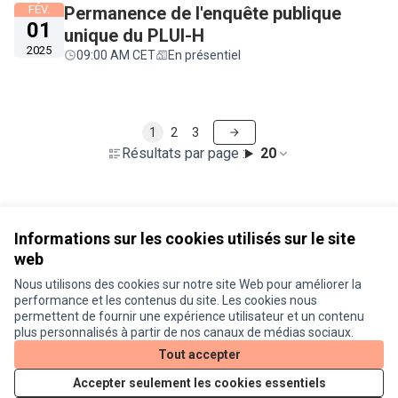
FÉV.
Permanence de l'enquête publique
01
unique du PLUI-H
2025
09:00 AM CET
En présentiel
1
2
3
Résultats par page :
20
Voir toutes les rencontres annulées
Informations sur les cookies utilisés sur le site
web
Nous utilisons des cookies sur notre site Web pour améliorer la
Conditions d'utilisation
performance et les contenus du site. Les cookies nous
Paramètres des cookies
permettent de fournir une expérience utilisateur et un contenu
Je participe ! sur X
Je participe ! sur Facebook
Je participe ! sur Instagram
plus personnalisés à partir de nos canaux de médias sociaux.
(Lien externe)
(Lien externe)
(Lien externe)
Tout accepter
Accepter seulement les cookies essentiels