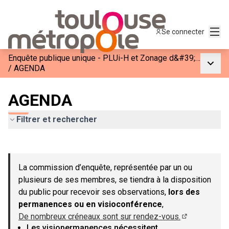
Menu
Se connecter
Enquête publique unique - PLUi-H et Zonage d&#39;Assainissement de Toulouse Métropole
Menu p
/
AGENDA
AGENDA
Filtrer et rechercher
Passer la carte
Leaflet
|
©
OpenStreetMap
contributors
L'élément suivant est une carte qui présente les éléments de c
+
La commission d’enquête, représentée par un ou
−
plusieurs de ses membres, se tiendra à la disposition
du public pour recevoir ses observations,
lors des
permanences ou en visioconférence
,
De nombreux créneaux sont sur rendez-vous.
(Lien externe
Les visiopermanences nécessitent