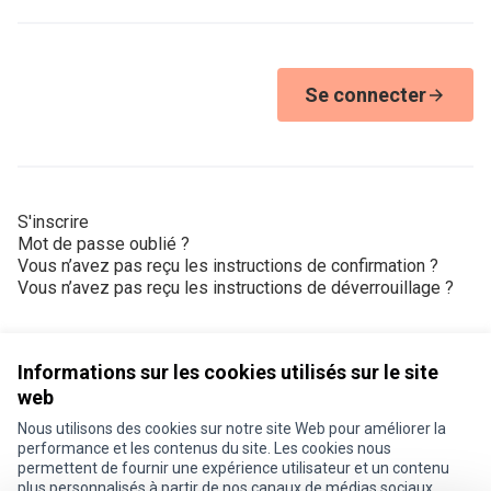
Se connecter
S'inscrire
Mot de passe oublié ?
Vous n’avez pas reçu les instructions de confirmation ?
Vous n’avez pas reçu les instructions de déverrouillage ?
Informations sur les cookies utilisés sur le site
web
Nous utilisons des cookies sur notre site Web pour améliorer la
Conditions d'utilisation
performance et les contenus du site. Les cookies nous
Paramètres des cookies
permettent de fournir une expérience utilisateur et un contenu
Je participe ! sur X
Je participe ! sur Facebook
Je participe ! sur Instagram
plus personnalisés à partir de nos canaux de médias sociaux.