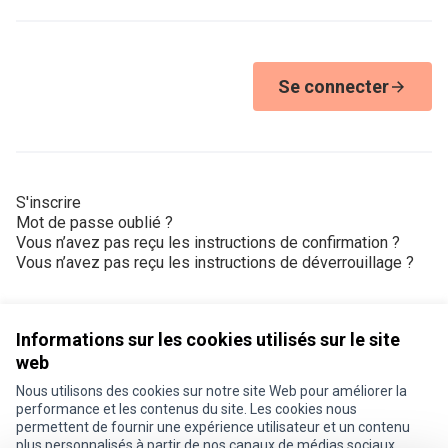
Se connecter
S'inscrire
Mot de passe oublié ?
Vous n’avez pas reçu les instructions de confirmation ?
Vous n’avez pas reçu les instructions de déverrouillage ?
Informations sur les cookies utilisés sur le site
web
Nous utilisons des cookies sur notre site Web pour améliorer la
Conditions d'utilisation
performance et les contenus du site. Les cookies nous
Paramètres des cookies
permettent de fournir une expérience utilisateur et un contenu
Je participe ! sur X
Je participe ! sur Facebook
Je participe ! sur Instagram
plus personnalisés à partir de nos canaux de médias sociaux.