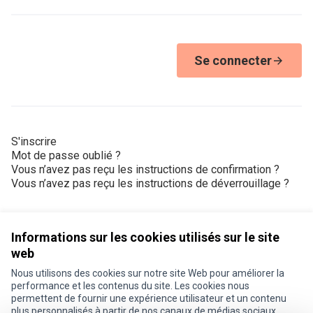
Se connecter
S'inscrire
Mot de passe oublié ?
Vous n’avez pas reçu les instructions de confirmation ?
Vous n’avez pas reçu les instructions de déverrouillage ?
Informations sur les cookies utilisés sur le site
web
Nous utilisons des cookies sur notre site Web pour améliorer la
Conditions d'utilisation
performance et les contenus du site. Les cookies nous
Paramètres des cookies
permettent de fournir une expérience utilisateur et un contenu
Je participe ! sur X
Je participe ! sur Facebook
Je participe ! sur Instagram
plus personnalisés à partir de nos canaux de médias sociaux.