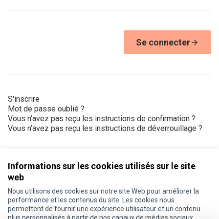
Se connecter
S'inscrire
Mot de passe oublié ?
Vous n’avez pas reçu les instructions de confirmation ?
Vous n’avez pas reçu les instructions de déverrouillage ?
Informations sur les cookies utilisés sur le site
web
Nous utilisons des cookies sur notre site Web pour améliorer la
Conditions d'utilisation
performance et les contenus du site. Les cookies nous
Paramètres des cookies
permettent de fournir une expérience utilisateur et un contenu
Je participe ! sur X
Je participe ! sur Facebook
Je participe ! sur Instagram
plus personnalisés à partir de nos canaux de médias sociaux.