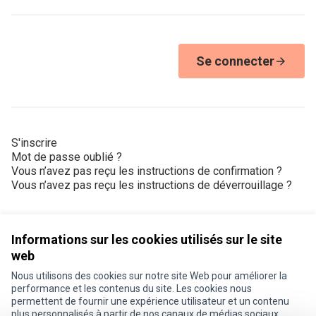
Se connecter
S'inscrire
Mot de passe oublié ?
Vous n’avez pas reçu les instructions de confirmation ?
Vous n’avez pas reçu les instructions de déverrouillage ?
Informations sur les cookies utilisés sur le site
web
Nous utilisons des cookies sur notre site Web pour améliorer la
Conditions d'utilisation
performance et les contenus du site. Les cookies nous
Paramètres des cookies
permettent de fournir une expérience utilisateur et un contenu
Je participe ! sur X
Je participe ! sur Facebook
Je participe ! sur Instagram
plus personnalisés à partir de nos canaux de médias sociaux.