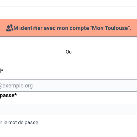
M'identifier avec mon compte "Mon Toulouse".
Ou
Champ obligatoire
l
*
Champ obligatoire
 passe
*
ir le mot de passe