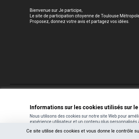
Bienvenue sur Je participe,
Le site de participation citoyenne de Toulouse Métropole
Proposez, donnez votre avis et partagez vos idées.
Conditions d'utilisation
Paramètres des cookies
Informations sur les cookies utilisés sur le
Nous utilisons des cookies sur notre site Web pour amél
expérience utilisateur et un contenu plus personnalisés
(Lien externe)
Site réalisé grâce au
logiciel libre Decidim
.
Ce site utilise des cookies et vous donne le contrôle s
(Lien externe)