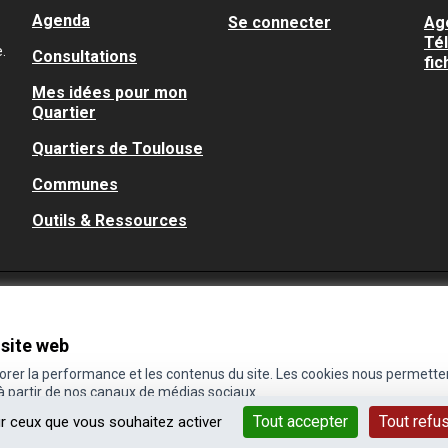
Agenda
Se connecter
Ag
Té
.
Consultations
fic
Mes idées pour mon
Quartier
Quartiers de Toulouse
Communes
Outils & Ressources
 site web
iorer la performance et les contenus du site. Les cookies nous permette
 à partir de nos canaux de médias sociaux.
Tout accepter
Tout refu
ur ceux que vous souhaitez activer