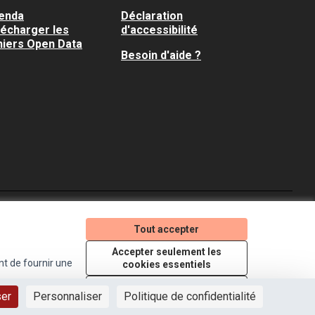
enda
Déclaration
lécharger les
d'accessibilité
hiers Open Data
Besoin d'aide ?
Je participe ! sur X
Je participe ! sur Faceboo
Je participe ! sur In
Tout accepter
(Lien externe)
(Lien externe)
(Lien externe)
Accepter seulement les
nt de fournir une
cookies essentiels
Licence Creative Comm
(Lien externe)
Paramètres
ser
Personnaliser
Politique de confidentialité