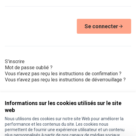
Se connecter
S'inscrire
Mot de passe oublié ?
Vous n’avez pas reçu les instructions de confirmation ?
Vous n’avez pas reçu les instructions de déverrouillage ?
Informations sur les cookies utilisés sur le site
web
Nous utilisons des cookies sur notre site Web pour améliorer la
Conditions d'utilisation
performance et les contenus du site. Les cookies nous
Paramètres des cookies
permettent de fournir une expérience utilisateur et un contenu
Je participe ! sur X
Je participe ! sur Facebook
Je participe ! sur Instagram
plus personnalisés à partir de nos canaux de médias sociaux.