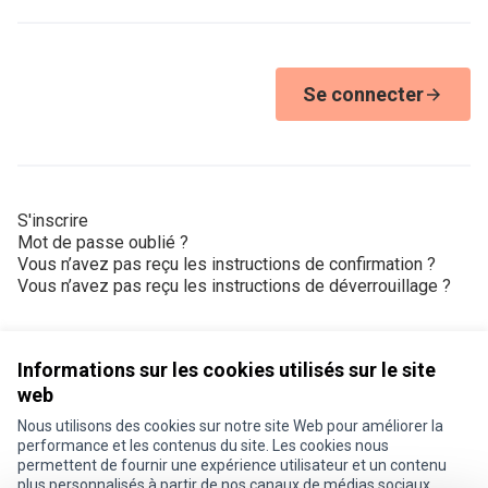
Se connecter
S'inscrire
Mot de passe oublié ?
Vous n’avez pas reçu les instructions de confirmation ?
Vous n’avez pas reçu les instructions de déverrouillage ?
Informations sur les cookies utilisés sur le site
web
Nous utilisons des cookies sur notre site Web pour améliorer la
Conditions d'utilisation
performance et les contenus du site. Les cookies nous
Paramètres des cookies
permettent de fournir une expérience utilisateur et un contenu
Je participe ! sur X
Je participe ! sur Facebook
Je participe ! sur Instagram
plus personnalisés à partir de nos canaux de médias sociaux.