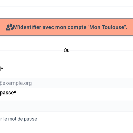
M'identifier avec mon compte "Mon Toulouse".
Ou
Champ obligatoire
l
*
Champ obligatoire
 passe
*
ir le mot de passe