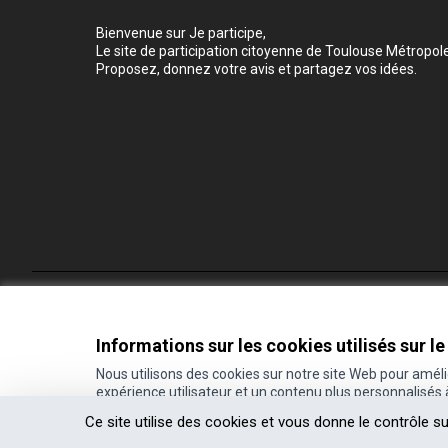
Bienvenue sur Je participe,
Le site de participation citoyenne de Toulouse Métropole
Proposez, donnez votre avis et partagez vos idées.
Conditions d'utilisation
Paramètres des cookies
Informations sur les cookies utilisés sur le
Nous utilisons des cookies sur notre site Web pour amél
expérience utilisateur et un contenu plus personnalisés
(Lien externe)
Site réalisé grâce au
logiciel libre Decidim
.
Ce site utilise des cookies et vous donne le contrôle s
(Lien externe)