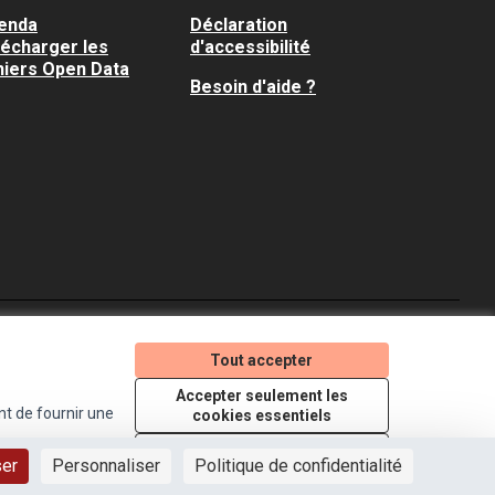
enda
Déclaration
lécharger les
d'accessibilité
hiers Open Data
Besoin d'aide ?
Je participe ! sur X
Je participe ! sur Faceboo
Je participe ! sur In
Tout accepter
(Lien externe)
(Lien externe)
(Lien externe)
Accepter seulement les
nt de fournir une
cookies essentiels
Licence Creative Comm
(Lien externe)
Paramètres
ser
Personnaliser
Politique de confidentialité