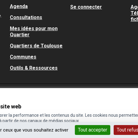
Agenda
Se connecter
Ag
Té
.
Consultations
fic
Mes idées pour mon
Quartier
Quartiers de Toulouse
Communes
Outils & Ressources
 site web
iorer la performance et les contenus du site. Les cookies nous permette
 à partir de nos canaux de médias sociaux.
Tout accepter
Tout refu
ur ceux que vous souhaitez activer