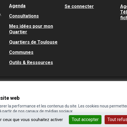
Agenda
Se connecter
Ag
Té
.
Consultations
fic
Mes idées pour mon
Quartier
Quartiers de Toulouse
Communes
Outils & Ressources
 site web
iorer la performance et les contenus du site. Les cookies nous permette
 à partir de nos canaux de médias sociaux.
Tout accepter
Tout refu
ur ceux que vous souhaitez activer