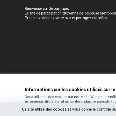
Bienvenue sur Je participe,
Le site de participation citoyenne de Toulouse Métropole
Proposez, donnez votre avis et partagez vos idées.
Conditions d'utilisation
Paramètres des cookies
Informations sur les cookies utilisés sur le
Nous utilisons des cookies sur notre site Web pour amél
expérience utilisateur et un contenu plus personnalisés
(Lien externe)
Site réalisé grâce au
logiciel libre Decidim
.
Ce site utilise des cookies et vous donne le contrôle s
(Lien externe)