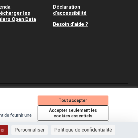
enda
Déclaration
lécharger les
d'accessibilité
hiers Open Data
Besoin d'aide ?
Je participe ! sur X
Je participe ! sur Faceboo
Je participe ! sur In
Tout accepter
(Lien externe)
(Lien externe)
(Lien externe)
Accepter seulement les
nt de fournir une
cookies essentiels
Licence Creative Comm
(Lien externe)
Paramètres
ser
Personnaliser
Politique de confidentialité