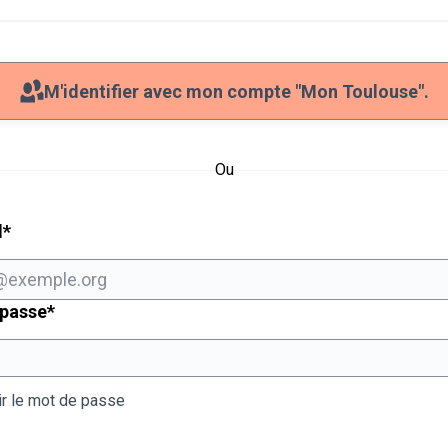
M'identifier avec mon compte "Mon Toulouse".
Ou
Champ obligatoire
l
*
Champ obligatoire
 passe
*
ir le mot de passe