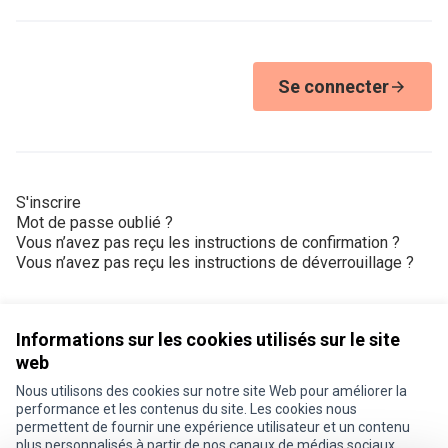
Se connecter
S'inscrire
Mot de passe oublié ?
Vous n’avez pas reçu les instructions de confirmation ?
Vous n’avez pas reçu les instructions de déverrouillage ?
Informations sur les cookies utilisés sur le site
web
Nous utilisons des cookies sur notre site Web pour améliorer la
Conditions d'utilisation
performance et les contenus du site. Les cookies nous
Paramètres des cookies
permettent de fournir une expérience utilisateur et un contenu
Je participe ! sur X
Je participe ! sur Facebook
Je participe ! sur Instagram
plus personnalisés à partir de nos canaux de médias sociaux.