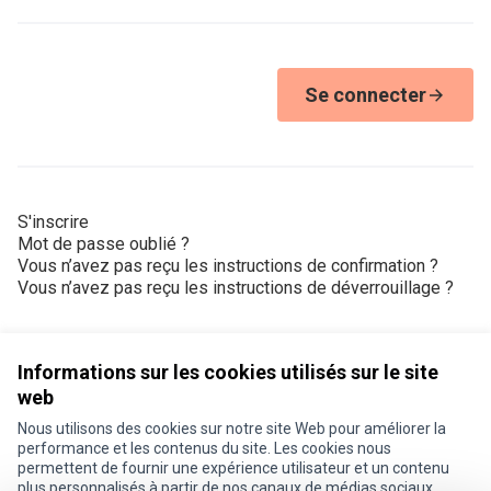
Se connecter
S'inscrire
Mot de passe oublié ?
Vous n’avez pas reçu les instructions de confirmation ?
Vous n’avez pas reçu les instructions de déverrouillage ?
Informations sur les cookies utilisés sur le site
web
Nous utilisons des cookies sur notre site Web pour améliorer la
Conditions d'utilisation
performance et les contenus du site. Les cookies nous
Paramètres des cookies
permettent de fournir une expérience utilisateur et un contenu
Je participe ! sur X
Je participe ! sur Facebook
Je participe ! sur Instagram
plus personnalisés à partir de nos canaux de médias sociaux.