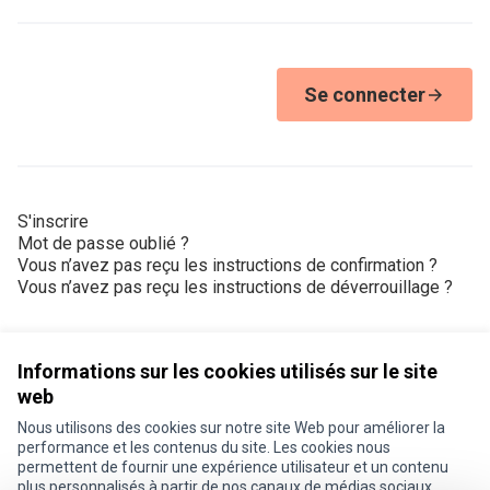
Se connecter
S'inscrire
Mot de passe oublié ?
Vous n’avez pas reçu les instructions de confirmation ?
Vous n’avez pas reçu les instructions de déverrouillage ?
Informations sur les cookies utilisés sur le site
web
Nous utilisons des cookies sur notre site Web pour améliorer la
Conditions d'utilisation
performance et les contenus du site. Les cookies nous
Paramètres des cookies
permettent de fournir une expérience utilisateur et un contenu
Je participe ! sur X
Je participe ! sur Facebook
Je participe ! sur Instagram
plus personnalisés à partir de nos canaux de médias sociaux.