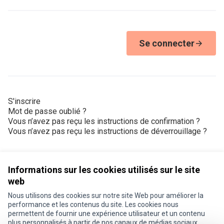
Se connecter
S'inscrire
Mot de passe oublié ?
Vous n’avez pas reçu les instructions de confirmation ?
Vous n’avez pas reçu les instructions de déverrouillage ?
Informations sur les cookies utilisés sur le site
web
Nous utilisons des cookies sur notre site Web pour améliorer la
Conditions d'utilisation
performance et les contenus du site. Les cookies nous
Paramètres des cookies
permettent de fournir une expérience utilisateur et un contenu
Je participe ! sur X
Je participe ! sur Facebook
Je participe ! sur Instagram
plus personnalisés à partir de nos canaux de médias sociaux.