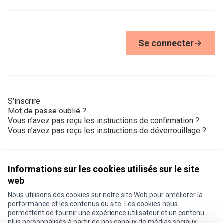
Se connecter
S'inscrire
Mot de passe oublié ?
Vous n’avez pas reçu les instructions de confirmation ?
Vous n’avez pas reçu les instructions de déverrouillage ?
Informations sur les cookies utilisés sur le site
web
Nous utilisons des cookies sur notre site Web pour améliorer la
Conditions d'utilisation
performance et les contenus du site. Les cookies nous
Paramètres des cookies
permettent de fournir une expérience utilisateur et un contenu
Je participe ! sur X
Je participe ! sur Facebook
Je participe ! sur Instagram
plus personnalisés à partir de nos canaux de médias sociaux.