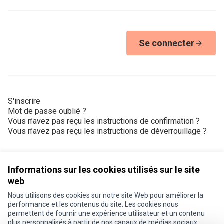
Se connecter
S'inscrire
Mot de passe oublié ?
Vous n’avez pas reçu les instructions de confirmation ?
Vous n’avez pas reçu les instructions de déverrouillage ?
Informations sur les cookies utilisés sur le site
web
Nous utilisons des cookies sur notre site Web pour améliorer la
Conditions d'utilisation
performance et les contenus du site. Les cookies nous
Paramètres des cookies
permettent de fournir une expérience utilisateur et un contenu
Je participe ! sur X
Je participe ! sur Facebook
Je participe ! sur Instagram
plus personnalisés à partir de nos canaux de médias sociaux.