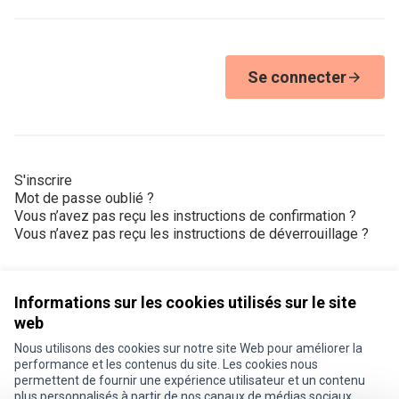
Se connecter
S'inscrire
Mot de passe oublié ?
Vous n’avez pas reçu les instructions de confirmation ?
Vous n’avez pas reçu les instructions de déverrouillage ?
Informations sur les cookies utilisés sur le site
web
Nous utilisons des cookies sur notre site Web pour améliorer la
Conditions d'utilisation
performance et les contenus du site. Les cookies nous
Paramètres des cookies
permettent de fournir une expérience utilisateur et un contenu
Je participe ! sur X
Je participe ! sur Facebook
Je participe ! sur Instagram
plus personnalisés à partir de nos canaux de médias sociaux.