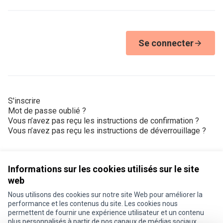
Se connecter
S'inscrire
Mot de passe oublié ?
Vous n’avez pas reçu les instructions de confirmation ?
Vous n’avez pas reçu les instructions de déverrouillage ?
Informations sur les cookies utilisés sur le site
web
Nous utilisons des cookies sur notre site Web pour améliorer la
Conditions d'utilisation
performance et les contenus du site. Les cookies nous
Paramètres des cookies
permettent de fournir une expérience utilisateur et un contenu
Je participe ! sur X
Je participe ! sur Facebook
Je participe ! sur Instagram
plus personnalisés à partir de nos canaux de médias sociaux.