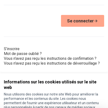
Se connecter
S'inscrire
Mot de passe oublié ?
Vous n’avez pas reçu les instructions de confirmation ?
Vous n’avez pas reçu les instructions de déverrouillage ?
Informations sur les cookies utilisés sur le site
web
Nous utilisons des cookies sur notre site Web pour améliorer la
Conditions d'utilisation
performance et les contenus du site. Les cookies nous
Paramètres des cookies
permettent de fournir une expérience utilisateur et un contenu
Je participe ! sur X
Je participe ! sur Facebook
Je participe ! sur Instagram
plus personnalisés à partir de nos canaux de médias sociaux.