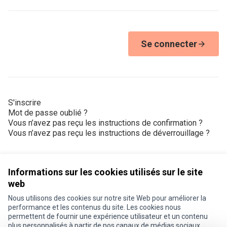
Se connecter
S'inscrire
Mot de passe oublié ?
Vous n’avez pas reçu les instructions de confirmation ?
Vous n’avez pas reçu les instructions de déverrouillage ?
Informations sur les cookies utilisés sur le site
web
Nous utilisons des cookies sur notre site Web pour améliorer la
Conditions d'utilisation
performance et les contenus du site. Les cookies nous
Paramètres des cookies
permettent de fournir une expérience utilisateur et un contenu
Je participe ! sur X
Je participe ! sur Facebook
Je participe ! sur Instagram
plus personnalisés à partir de nos canaux de médias sociaux.