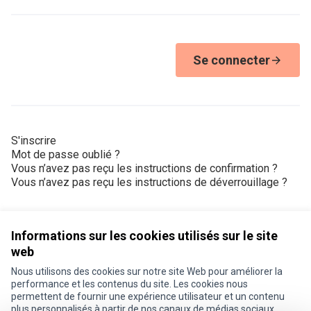
Se connecter
S'inscrire
Mot de passe oublié ?
Vous n’avez pas reçu les instructions de confirmation ?
Vous n’avez pas reçu les instructions de déverrouillage ?
Informations sur les cookies utilisés sur le site
web
Nous utilisons des cookies sur notre site Web pour améliorer la
Conditions d'utilisation
performance et les contenus du site. Les cookies nous
Paramètres des cookies
permettent de fournir une expérience utilisateur et un contenu
Je participe ! sur X
Je participe ! sur Facebook
Je participe ! sur Instagram
plus personnalisés à partir de nos canaux de médias sociaux.