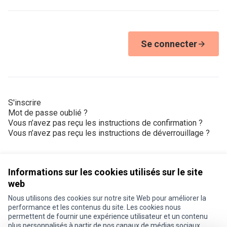
Se connecter
S'inscrire
Mot de passe oublié ?
Vous n’avez pas reçu les instructions de confirmation ?
Vous n’avez pas reçu les instructions de déverrouillage ?
Informations sur les cookies utilisés sur le site
web
Nous utilisons des cookies sur notre site Web pour améliorer la
Conditions d'utilisation
performance et les contenus du site. Les cookies nous
Paramètres des cookies
permettent de fournir une expérience utilisateur et un contenu
Je participe ! sur X
Je participe ! sur Facebook
Je participe ! sur Instagram
plus personnalisés à partir de nos canaux de médias sociaux.