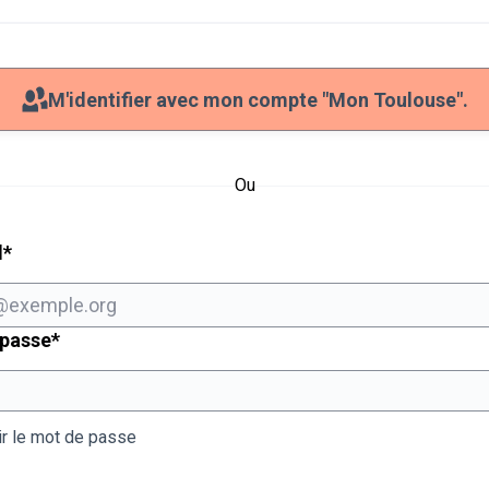
M'identifier avec mon compte "Mon Toulouse".
Ou
Champ obligatoire
l
*
Champ obligatoire
 passe
*
ir le mot de passe