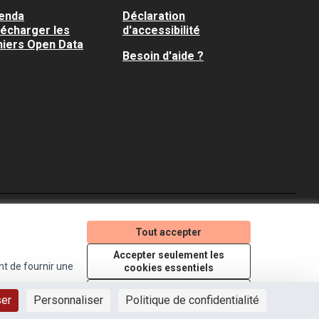
enda
Déclaration
lécharger les
d'accessibilité
hiers Open Data
Besoin d'aide ?
Je participe ! sur X
Je participe ! sur Faceboo
Je participe ! sur In
Tout accepter
(Lien externe)
(Lien externe)
(Lien externe)
Accepter seulement les
nt de fournir une
cookies essentiels
Licence Creative Comm
(Lien externe)
Paramètres
ser
Personnaliser
Politique de confidentialité