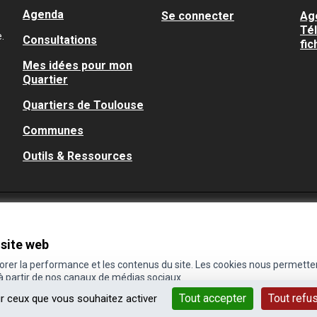
Agenda
Se connecter
Ag
Té
.
Consultations
fic
Mes idées pour mon
Quartier
Quartiers de Toulouse
Communes
Outils & Ressources
 site web
iorer la performance et les contenus du site. Les cookies nous permette
 à partir de nos canaux de médias sociaux.
Tout accepter
Tout refu
ur ceux que vous souhaitez activer