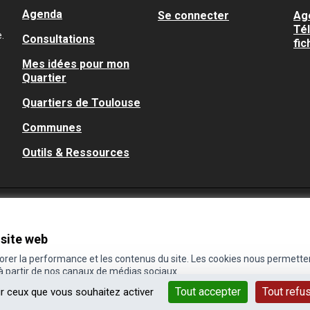
Agenda
Se connecter
Ag
Té
.
Consultations
fic
Mes idées pour mon
Quartier
Quartiers de Toulouse
Communes
Outils & Ressources
 site web
iorer la performance et les contenus du site. Les cookies nous permette
 à partir de nos canaux de médias sociaux.
Tout accepter
Tout refu
ur ceux que vous souhaitez activer