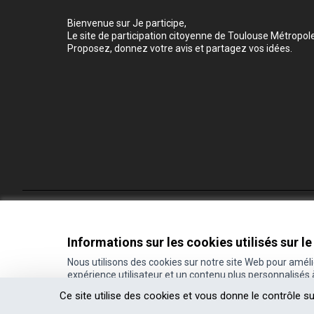
Bienvenue sur Je participe,
Le site de participation citoyenne de Toulouse Métropole
Proposez, donnez votre avis et partagez vos idées.
Conditions d'utilisation
Paramètres des cookies
Informations sur les cookies utilisés sur le
Nous utilisons des cookies sur notre site Web pour amél
expérience utilisateur et un contenu plus personnalisés
(Lien externe)
Site réalisé grâce au
logiciel libre Decidim
.
Ce site utilise des cookies et vous donne le contrôle s
(Lien externe)