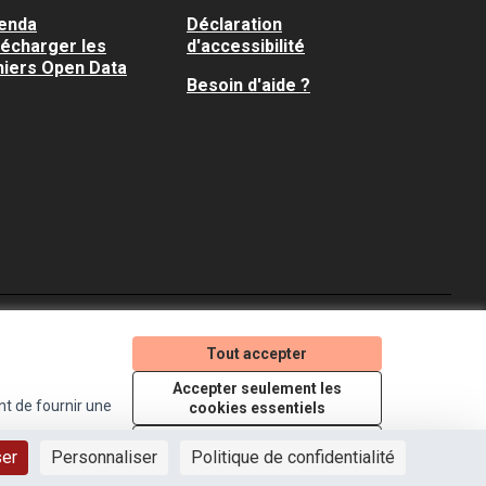
enda
Déclaration
lécharger les
d'accessibilité
hiers Open Data
Besoin d'aide ?
Je participe ! sur X
Je participe ! sur Faceboo
Je participe ! sur In
Tout accepter
(Lien externe)
(Lien externe)
(Lien externe)
Accepter seulement les
nt de fournir une
cookies essentiels
Licence Creative Comm
(Lien externe)
Paramètres
ser
Personnaliser
Politique de confidentialité