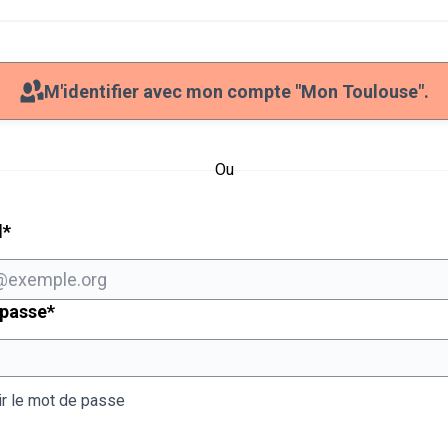
M'identifier avec mon compte "Mon Toulouse".
Ou
Champ obligatoire
l
*
Champ obligatoire
 passe
*
ir le mot de passe