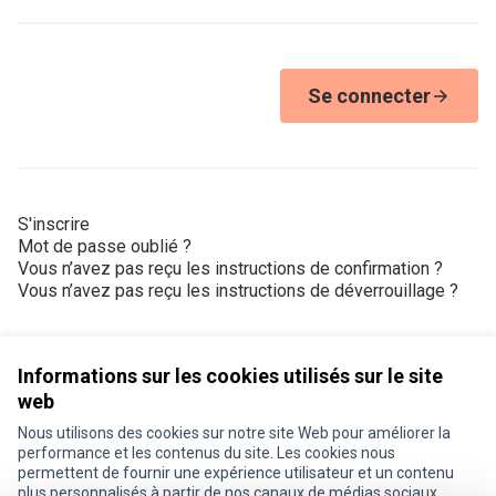
Se connecter
S'inscrire
Mot de passe oublié ?
Vous n’avez pas reçu les instructions de confirmation ?
Vous n’avez pas reçu les instructions de déverrouillage ?
Informations sur les cookies utilisés sur le site
web
Nous utilisons des cookies sur notre site Web pour améliorer la
Conditions d'utilisation
performance et les contenus du site. Les cookies nous
Paramètres des cookies
permettent de fournir une expérience utilisateur et un contenu
Je participe ! sur X
Je participe ! sur Facebook
Je participe ! sur Instagram
plus personnalisés à partir de nos canaux de médias sociaux.