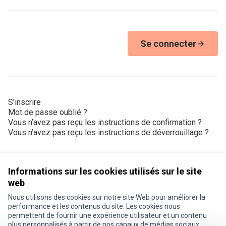
Se connecter
S'inscrire
Mot de passe oublié ?
Vous n’avez pas reçu les instructions de confirmation ?
Vous n’avez pas reçu les instructions de déverrouillage ?
Informations sur les cookies utilisés sur le site
web
Nous utilisons des cookies sur notre site Web pour améliorer la
Conditions d'utilisation
performance et les contenus du site. Les cookies nous
Paramètres des cookies
permettent de fournir une expérience utilisateur et un contenu
Je participe ! sur X
Je participe ! sur Facebook
Je participe ! sur Instagram
plus personnalisés à partir de nos canaux de médias sociaux.