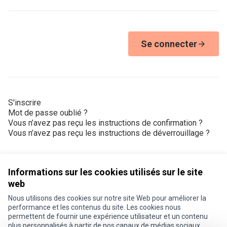
Se connecter
S'inscrire
Mot de passe oublié ?
Vous n’avez pas reçu les instructions de confirmation ?
Vous n’avez pas reçu les instructions de déverrouillage ?
Informations sur les cookies utilisés sur le site
web
Nous utilisons des cookies sur notre site Web pour améliorer la
Conditions d'utilisation
performance et les contenus du site. Les cookies nous
Paramètres des cookies
permettent de fournir une expérience utilisateur et un contenu
Je participe ! sur X
Je participe ! sur Facebook
Je participe ! sur Instagram
plus personnalisés à partir de nos canaux de médias sociaux.