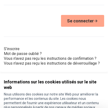
Se connecter
S'inscrire
Mot de passe oublié ?
Vous n’avez pas reçu les instructions de confirmation ?
Vous n’avez pas reçu les instructions de déverrouillage ?
Informations sur les cookies utilisés sur le site
web
Nous utilisons des cookies sur notre site Web pour améliorer la
Conditions d'utilisation
performance et les contenus du site. Les cookies nous
Paramètres des cookies
permettent de fournir une expérience utilisateur et un contenu
Je participe ! sur X
Je participe ! sur Facebook
Je participe ! sur Instagram
plus personnalisés à partir de nos canaux de médias sociaux.