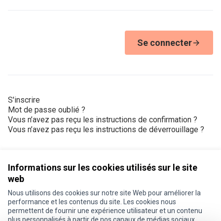
Se connecter
S'inscrire
Mot de passe oublié ?
Vous n’avez pas reçu les instructions de confirmation ?
Vous n’avez pas reçu les instructions de déverrouillage ?
Informations sur les cookies utilisés sur le site
web
Nous utilisons des cookies sur notre site Web pour améliorer la
Conditions d'utilisation
performance et les contenus du site. Les cookies nous
Paramètres des cookies
permettent de fournir une expérience utilisateur et un contenu
Je participe ! sur X
Je participe ! sur Facebook
Je participe ! sur Instagram
plus personnalisés à partir de nos canaux de médias sociaux.