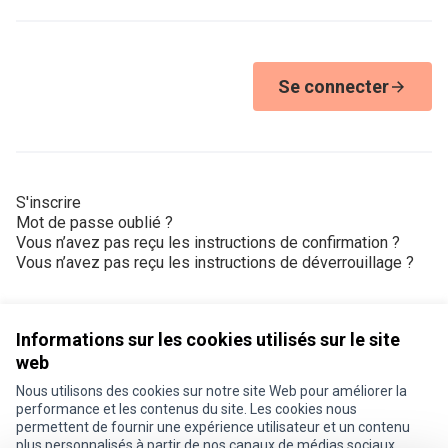
Se connecter
S'inscrire
Mot de passe oublié ?
Vous n’avez pas reçu les instructions de confirmation ?
Vous n’avez pas reçu les instructions de déverrouillage ?
Informations sur les cookies utilisés sur le site
web
Nous utilisons des cookies sur notre site Web pour améliorer la
Conditions d'utilisation
performance et les contenus du site. Les cookies nous
Paramètres des cookies
permettent de fournir une expérience utilisateur et un contenu
Je participe ! sur X
Je participe ! sur Facebook
Je participe ! sur Instagram
plus personnalisés à partir de nos canaux de médias sociaux.