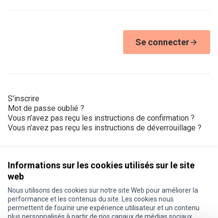
Se connecter
S'inscrire
Mot de passe oublié ?
Vous n’avez pas reçu les instructions de confirmation ?
Vous n’avez pas reçu les instructions de déverrouillage ?
Informations sur les cookies utilisés sur le site
web
Nous utilisons des cookies sur notre site Web pour améliorer la
Conditions d'utilisation
performance et les contenus du site. Les cookies nous
Paramètres des cookies
permettent de fournir une expérience utilisateur et un contenu
Je participe ! sur X
Je participe ! sur Facebook
Je participe ! sur Instagram
plus personnalisés à partir de nos canaux de médias sociaux.