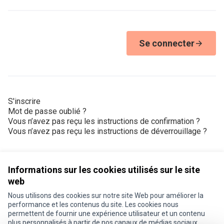
Se connecter
S'inscrire
Mot de passe oublié ?
Vous n’avez pas reçu les instructions de confirmation ?
Vous n’avez pas reçu les instructions de déverrouillage ?
Informations sur les cookies utilisés sur le site
web
Nous utilisons des cookies sur notre site Web pour améliorer la
Conditions d'utilisation
performance et les contenus du site. Les cookies nous
Paramètres des cookies
permettent de fournir une expérience utilisateur et un contenu
Je participe ! sur X
Je participe ! sur Facebook
Je participe ! sur Instagram
plus personnalisés à partir de nos canaux de médias sociaux.