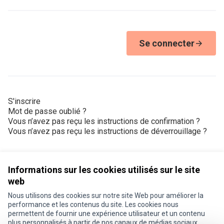
Se connecter
S'inscrire
Mot de passe oublié ?
Vous n’avez pas reçu les instructions de confirmation ?
Vous n’avez pas reçu les instructions de déverrouillage ?
Informations sur les cookies utilisés sur le site
web
Nous utilisons des cookies sur notre site Web pour améliorer la
Conditions d'utilisation
performance et les contenus du site. Les cookies nous
Paramètres des cookies
permettent de fournir une expérience utilisateur et un contenu
Je participe ! sur X
Je participe ! sur Facebook
Je participe ! sur Instagram
plus personnalisés à partir de nos canaux de médias sociaux.