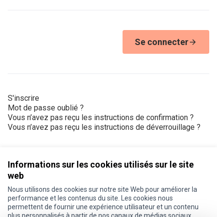
Se connecter
S'inscrire
Mot de passe oublié ?
Vous n’avez pas reçu les instructions de confirmation ?
Vous n’avez pas reçu les instructions de déverrouillage ?
Informations sur les cookies utilisés sur le site
web
Nous utilisons des cookies sur notre site Web pour améliorer la
Conditions d'utilisation
performance et les contenus du site. Les cookies nous
Paramètres des cookies
permettent de fournir une expérience utilisateur et un contenu
Je participe ! sur X
Je participe ! sur Facebook
Je participe ! sur Instagram
plus personnalisés à partir de nos canaux de médias sociaux.