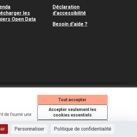
enda
Déclaration
lécharger les
d'accessibilité
hiers Open Data
Besoin d'aide ?
Je participe ! sur X
Je participe ! sur Faceboo
Je participe ! sur In
Tout accepter
(Lien externe)
(Lien externe)
(Lien externe)
Accepter seulement les
nt de fournir une
cookies essentiels
Licence Creative Comm
(Lien externe)
Paramètres
ser
Personnaliser
Politique de confidentialité