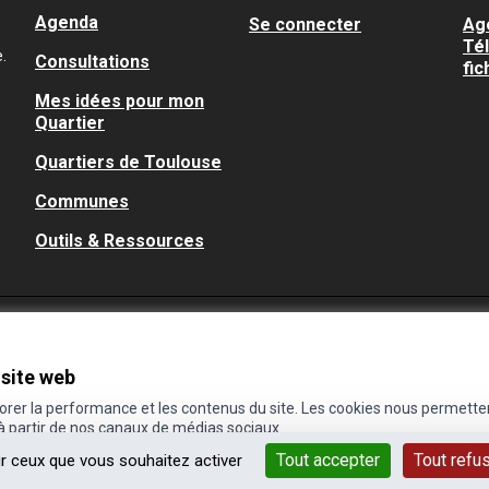
Agenda
Se connecter
Ag
Té
.
Consultations
fic
Mes idées pour mon
Quartier
Quartiers de Toulouse
Communes
Outils & Ressources
 site web
iorer la performance et les contenus du site. Les cookies nous permette
 à partir de nos canaux de médias sociaux.
Tout accepter
Tout refu
ur ceux que vous souhaitez activer