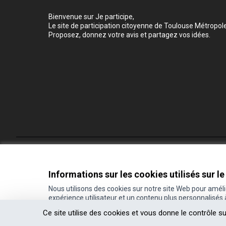
Bienvenue sur Je participe,
Le site de participation citoyenne de Toulouse Métropole
Proposez, donnez votre avis et partagez vos idées.
Conditions d'utilisation
Paramètres des cookies
Informations sur les cookies utilisés sur le
Nous utilisons des cookies sur notre site Web pour amél
expérience utilisateur et un contenu plus personnalisés
(Lien externe)
Site réalisé grâce au
logiciel libre Decidim
.
Ce site utilise des cookies et vous donne le contrôle s
(Lien externe)