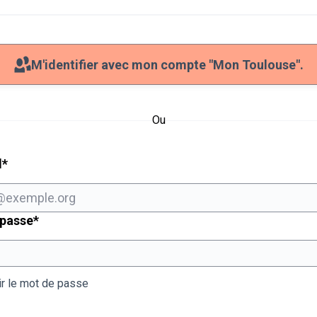
M'identifier avec mon compte "Mon Toulouse".
Ou
Champ obligatoire
l
*
Champ obligatoire
 passe
*
ir le mot de passe