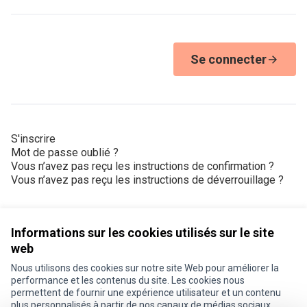
Se connecter
S'inscrire
Mot de passe oublié ?
Vous n’avez pas reçu les instructions de confirmation ?
Vous n’avez pas reçu les instructions de déverrouillage ?
Informations sur les cookies utilisés sur le site
web
Nous utilisons des cookies sur notre site Web pour améliorer la
Conditions d'utilisation
performance et les contenus du site. Les cookies nous
Paramètres des cookies
permettent de fournir une expérience utilisateur et un contenu
Je participe ! sur X
Je participe ! sur Facebook
Je participe ! sur Instagram
plus personnalisés à partir de nos canaux de médias sociaux.