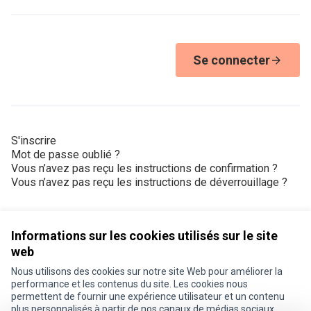
Se connecter
S'inscrire
Mot de passe oublié ?
Vous n’avez pas reçu les instructions de confirmation ?
Vous n’avez pas reçu les instructions de déverrouillage ?
Informations sur les cookies utilisés sur le site
web
Nous utilisons des cookies sur notre site Web pour améliorer la
Conditions d'utilisation
performance et les contenus du site. Les cookies nous
Paramètres des cookies
permettent de fournir une expérience utilisateur et un contenu
Je participe ! sur X
Je participe ! sur Facebook
Je participe ! sur Instagram
plus personnalisés à partir de nos canaux de médias sociaux.