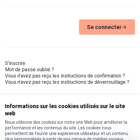
Se connecter
S'inscrire
Mot de passe oublié ?
Vous n’avez pas reçu les instructions de confirmation ?
Vous n’avez pas reçu les instructions de déverrouillage ?
Informations sur les cookies utilisés sur le site
web
Nous utilisons des cookies sur notre site Web pour améliorer la
Conditions d'utilisation
performance et les contenus du site. Les cookies nous
Paramètres des cookies
permettent de fournir une expérience utilisateur et un contenu
Je participe ! sur X
Je participe ! sur Facebook
Je participe ! sur Instagram
plus personnalisés à partir de nos canaux de médias sociaux.