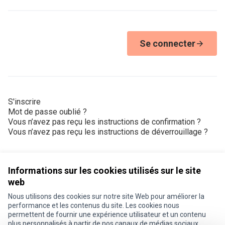
Se connecter
S'inscrire
Mot de passe oublié ?
Vous n’avez pas reçu les instructions de confirmation ?
Vous n’avez pas reçu les instructions de déverrouillage ?
Informations sur les cookies utilisés sur le site
web
Nous utilisons des cookies sur notre site Web pour améliorer la
Conditions d'utilisation
performance et les contenus du site. Les cookies nous
Paramètres des cookies
permettent de fournir une expérience utilisateur et un contenu
Je participe ! sur X
Je participe ! sur Facebook
Je participe ! sur Instagram
plus personnalisés à partir de nos canaux de médias sociaux.