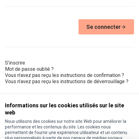
Se connecter
S'inscrire
Mot de passe oublié ?
Vous n’avez pas reçu les instructions de confirmation ?
Vous n’avez pas reçu les instructions de déverrouillage ?
Informations sur les cookies utilisés sur le site
web
Nous utilisons des cookies sur notre site Web pour améliorer la
Conditions d'utilisation
performance et les contenus du site. Les cookies nous
Paramètres des cookies
permettent de fournir une expérience utilisateur et un contenu
Je participe ! sur X
Je participe ! sur Facebook
Je participe ! sur Instagram
plus personnalisés à partir de nos canaux de médias sociaux.