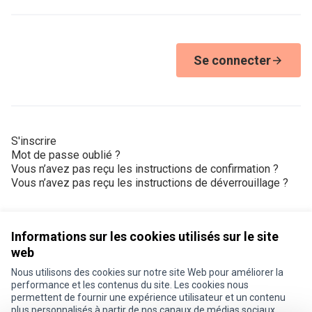
Se connecter
S'inscrire
Mot de passe oublié ?
Vous n’avez pas reçu les instructions de confirmation ?
Vous n’avez pas reçu les instructions de déverrouillage ?
Informations sur les cookies utilisés sur le site
web
Nous utilisons des cookies sur notre site Web pour améliorer la
Conditions d'utilisation
performance et les contenus du site. Les cookies nous
Paramètres des cookies
permettent de fournir une expérience utilisateur et un contenu
Je participe ! sur X
Je participe ! sur Facebook
Je participe ! sur Instagram
plus personnalisés à partir de nos canaux de médias sociaux.