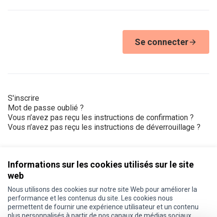
Se connecter
S'inscrire
Mot de passe oublié ?
Vous n’avez pas reçu les instructions de confirmation ?
Vous n’avez pas reçu les instructions de déverrouillage ?
Informations sur les cookies utilisés sur le site
web
Nous utilisons des cookies sur notre site Web pour améliorer la
Conditions d'utilisation
performance et les contenus du site. Les cookies nous
Paramètres des cookies
permettent de fournir une expérience utilisateur et un contenu
Je participe ! sur X
Je participe ! sur Facebook
Je participe ! sur Instagram
plus personnalisés à partir de nos canaux de médias sociaux.